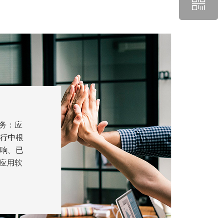
务：应
运行中根
影响。已
应用软